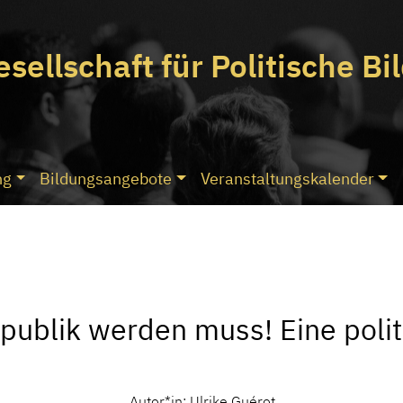
esellschaft
für Politische Bi
ng
Bildungsangebote
Veranstaltungskalender
ublik werden muss! Eine polit
Autor*in: Ulrike Guérot