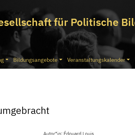
esellschaft
für Politische Bi
ng
Bildungsangebote
Veranstaltungskalender
 umgebracht
Autor*in: Édouard Louis