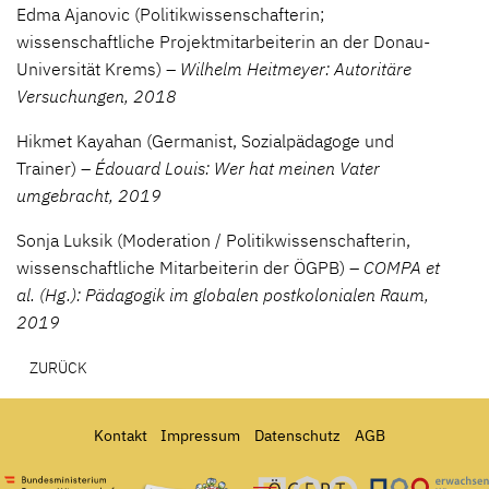
Edma Ajanovic (Politikwissenschafterin;
wissenschaftliche Projektmitarbeiterin an der Donau-
Universität Krems) –
Wilhelm Heitmeyer: Autoritäre
Versuchungen, 2018
Hikmet Kayahan (Germanist, Sozialpädagoge und
Trainer) –
Édouard Louis: Wer hat meinen Vater
umgebracht, 2019
Sonja Luksik (Moderation / Politikwissenschafterin,
wissenschaftliche Mitarbeiterin der ÖGPB) –
COMPA et
al. (Hg.): Pädagogik im globalen postkolonialen Raum,
2019
ZURÜCK
Kontakt
Impressum
Datenschutz
AGB
Bundesministerium für Frauen, Wissenschaft und Forschung
Österreichisches Umweltzeichen für Bildungseinrichtun
Ö-Cert